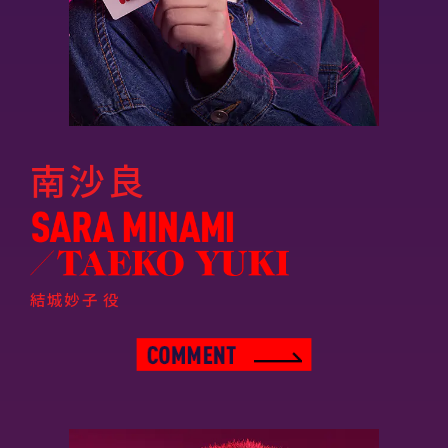
南沙良
結城妙子 役