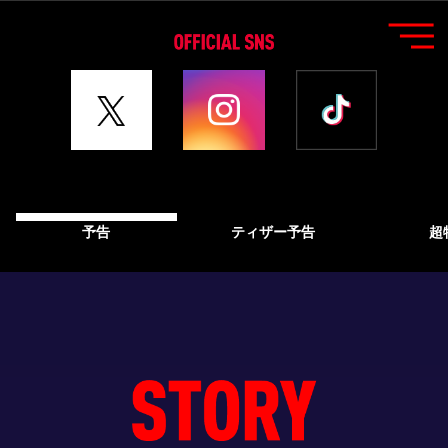
予告
ティザー予告
超