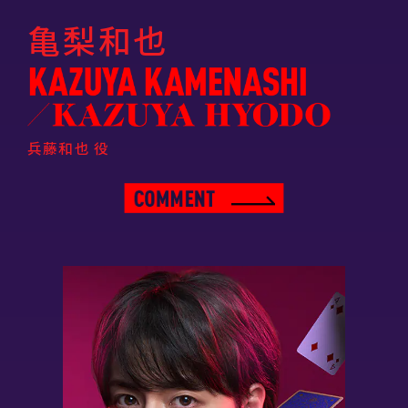
亀梨和也
兵藤和也 役